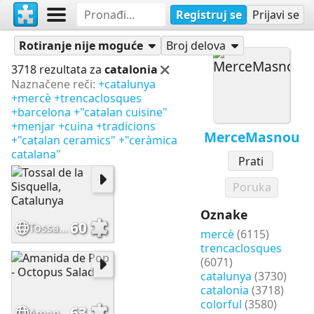
Registruj se
Prijavi se
Slagalice
MerceMasnou
Rotiranje nije moguće
Broj delova
3718 rezultata za
catalonia
Naznačene reči:
+catalunya
+mercè
+trencaclosques
+barcelona
+"catalan cuisine"
+menjar
+cuina
+tradicions
MerceMasnou
+"catalan ceramics"
+"ceràmica
catalana"
Prati
Poruka
Oznake
60
Tossal de la Sisquella, Catalunya
mercè
(6115)
trencaclosques
(6071)
catalunya
(3730)
catalonia
(3718)
colorful
(3580)
63
Amanida de Pop - Octopus Salad