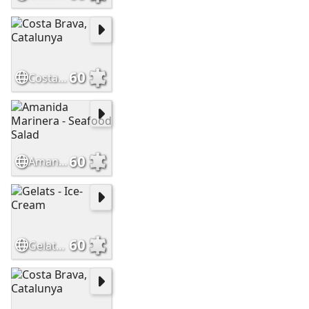
60
Costa Brava, Catalunya
60
Amanida Marinera - Seafood Salad
60
Gelats - Ice-Cream