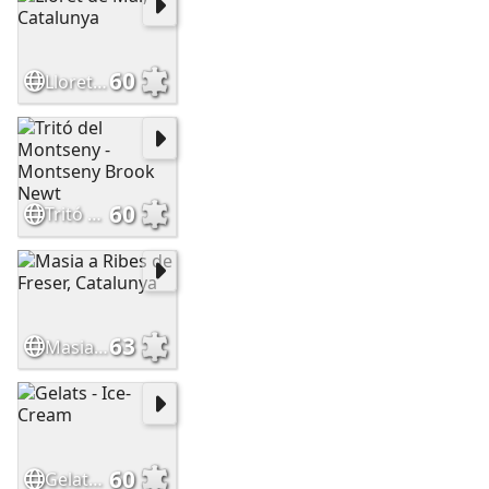
60
Lloret de Mar, Catalunya
60
Tritó del Montseny - Montseny Brook Newt
63
Masia a Ribes de Freser, Catalunya
60
Gelats - Ice-Cream