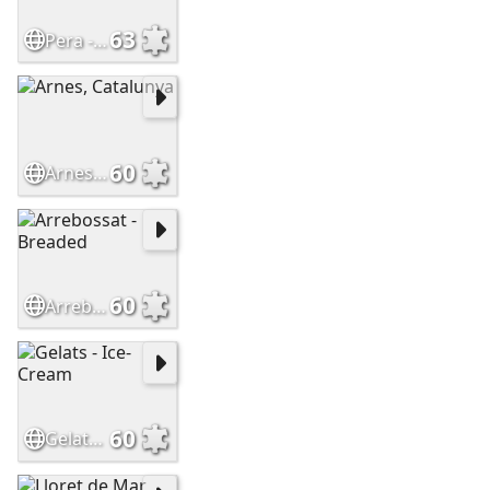
63
Pera - Pear
60
Arnes, Catalunya
60
Arrebossat - Breaded
60
Gelats - Ice-Cream