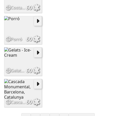
60
Costa Brava, Catalunya
60
Porró
60
Gelats - Ice-Cream
60
Cascada Monumental, Barcelona, Catalunya