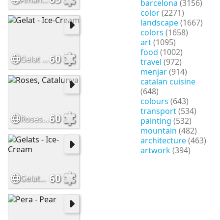
barcelona
(3156)
color
(2271)
landscape
(1667)
colors
(1658)
art
(1095)
food
(1002)
60
Gelat - Ice-Cream
travel
(972)
menjar
(914)
catalan cuisine
(648)
colours
(643)
transport
(534)
60
Roses, Catalunya
painting
(532)
mountain
(482)
architecture
(463)
artwork
(394)
60
Gelats - Ice-Cream