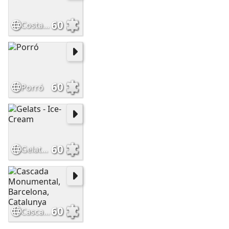
60
Costa Brava, Catalunya
60
Porró
60
Gelats - Ice-Cream
60
Cascada Monumental, Barcelona, Catalunya