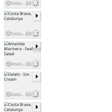
60
Gelats - Ice-Cream
60
Costa Brava, Catalunya
60
Amanida Marinera - Seafood Salad
60
Gelats - Ice-Cream