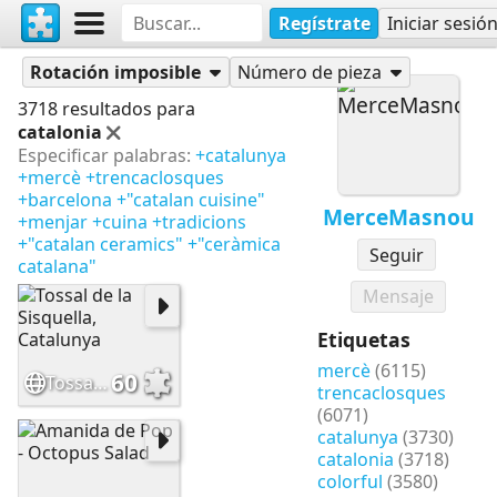
Regístrate
Iniciar sesió
Rompecabezas
MerceMasnou
Rotación imposible
Número de pieza
3718 resultados para
catalonia
Especificar palabras:
+catalunya
+mercè
+trencaclosques
+barcelona
+"catalan cuisine"
MerceMasnou
+menjar
+cuina
+tradicions
+"catalan ceramics"
+"ceràmica
Seguir
catalana"
Mensaje
Etiquetas
mercè
(6115)
60
Tossal de la Sisquella, Catalunya
trencaclosques
(6071)
catalunya
(3730)
catalonia
(3718)
colorful
(3580)