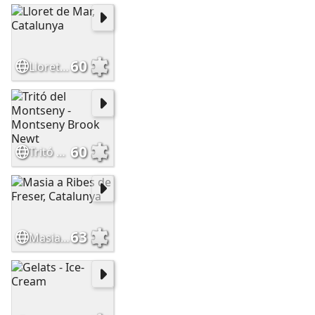
60
Lloret de Mar, Catalunya
60
Tritó del Montseny - Montseny Brook Newt
63
Masia a Ribes de Freser, Catalunya