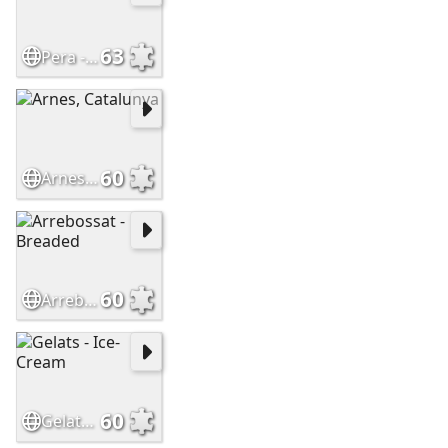
63
Pera - Pear
60
Arnes, Catalunya
60
Arrebossat - Breaded
60
Gelats - Ice-Cream