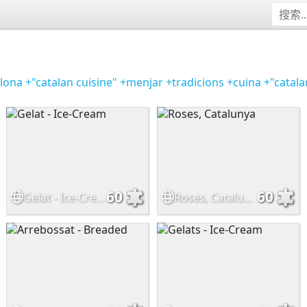
lona
+"catalan cuisine"
+menjar
+tradicions
+cuina
+"catala
60
60
Gelat - Ice-Cream
Roses, Catalunya