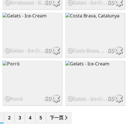
60
60
Arrebossat - Breaded
Gelats - Ice-Cream
60
60
Gelats - Ice-Cream
Costa Brava, Catalunya
60
60
Porró
Gelats - Ice-Cream
1
2
3
4
5
下一页