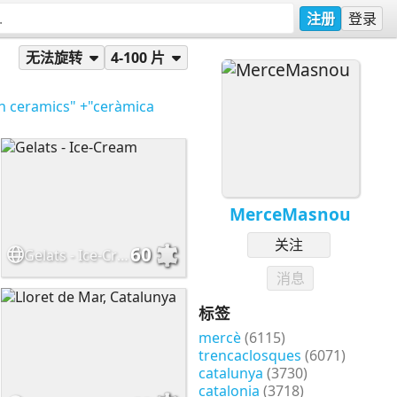
注册
登录
无法旋转
4-100 片
n ceramics"
+"ceràmica
MerceMasnou
关注
60
Gelats - Ice-Cream
消息
标签
mercè
(6115)
trencaclosques
(6071)
catalunya
(3730)
catalonia
(3718)