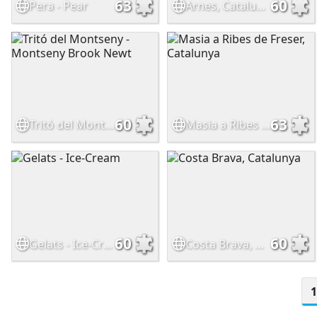
63
60
Pera - Pear
Arnes, Catalunya
60
63
Tritó del Montseny - Montseny Brook Newt
Masia a Ribes de Freser, Catalunya
60
60
Gelats - Ice-Cream
Costa Brava, Catalunya