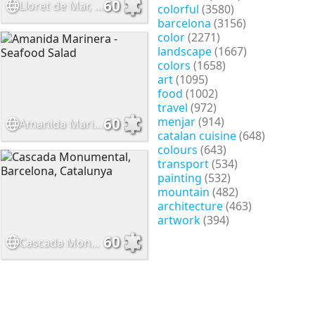
60
Lloret de Mar, Catalunya
colorful
(3580)
barcelona
(3156)
color
(2271)
landscape
(1667)
colors
(1658)
art
(1095)
food
(1002)
travel
(972)
menjar
(914)
60
Amanida Marinera - Seafood Salad
catalan cuisine
(648)
colours
(643)
transport
(534)
painting
(532)
mountain
(482)
architecture
(463)
artwork
(394)
60
Cascada Monumental, Barcelona, Catalunya