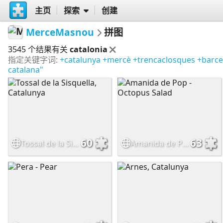
主页
探索
创建
MerceMasnou
拼图
3545 个结果有关
catalonia
指定关键字词:
+catalunya
+mercè
+trencaclosques
+barce
catalana"
60
63
Tossal de la Sisquella, Catalunya
Amanida de Pop - Octopus Salad