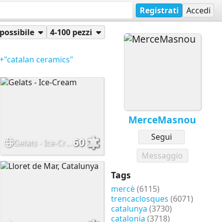
Registrati
Accedi
possibile
4-100 pezzi
+"catalan ceramics"
MerceMasnou
Segui
60
Gelats - Ice-Cream
Messaggio
Tags
mercè
(6115)
trencaclosques
(6071)
catalunya
(3730)
catalonia
(3718)