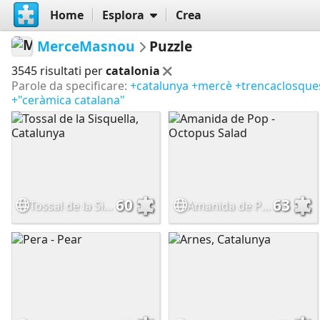
Home
Esplora
Crea
MerceMasnou
Puzzle
3545 risultati per
catalonia
Parole da specificare:
+catalunya
+mercè
+trencaclosque
+"ceràmica catalana"
60
63
Tossal de la Sisquella, Catalunya
Amanida de Pop - Octopus Salad