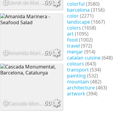
60
Lloret de Mar, Catalunya
colorful
(3580)
barcelona
(3156)
color
(2271)
landscape
(1667)
colors
(1658)
art
(1095)
food
(1002)
travel
(972)
menjar
(914)
60
Amanida Marinera - Seafood Salad
catalan cuisine
(648)
colours
(643)
transport
(534)
painting
(532)
mountain
(482)
architecture
(463)
artwork
(394)
60
Cascada Monumental, Barcelona, Catalunya