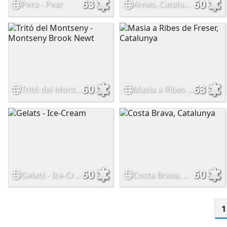
63
60
Pera - Pear
Arnes, Catalunya
60
63
Tritó del Montseny - Montseny Brook Newt
Masia a Ribes de Freser, Catalunya
60
60
Gelats - Ice-Cream
Costa Brava, Catalunya
1