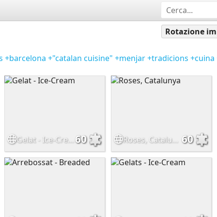
Rotazione im
s
+barcelona
+"catalan cuisine"
+menjar
+tradicions
+cuina
60
60
Gelat - Ice-Cream
Roses, Catalunya