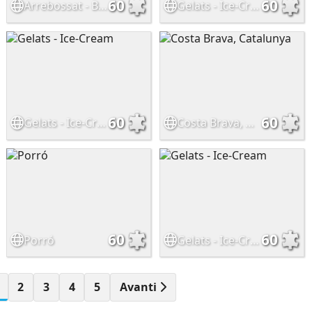
60
60
Arrebossat - Breaded
Gelats - Ice-Cream
60
60
Gelats - Ice-Cream
Costa Brava, Catalunya
60
60
Porró
Gelats - Ice-Cream
2
3
4
5
Avanti