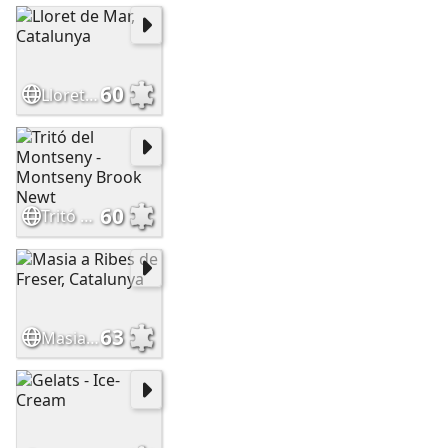
60
Lloret de Mar, Catalunya
60
Tritó del Montseny - Montseny Brook Newt
63
Masia a Ribes de Freser, Catalunya