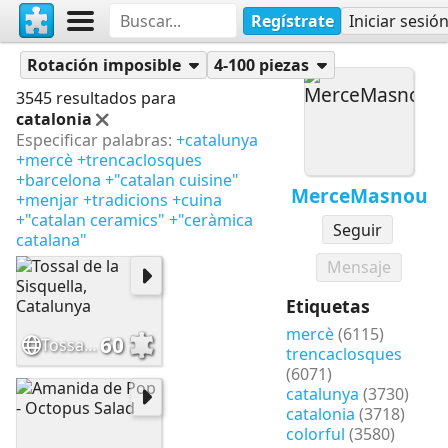
Regístrate
Iniciar sesió
Rompecabezas
MerceMasnou
Rotación imposible
4-100 piezas
3545 resultados para
catalonia
Especificar palabras:
+catalunya
+mercè
+trencaclosques
+barcelona
+"catalan cuisine"
MerceMasnou
+menjar
+tradicions
+cuina
+"catalan ceramics"
+"ceràmica
Seguir
catalana"
Mensaje
Etiquetas
mercè
(6115)
60
Tossal de la Sisquella, Catalunya
trencaclosques
(6071)
catalunya
(3730)
catalonia
(3718)
colorful
(3580)