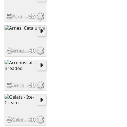
63
Pera - Pear
60
Arnes, Catalunya
60
Arrebossat - Breaded
60
Gelats - Ice-Cream