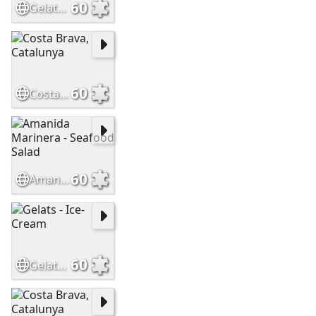
60
Gelats - Ice-Cream
60
Costa Brava, Catalunya
60
Amanida Marinera - Seafood Salad
60
Gelats - Ice-Cream