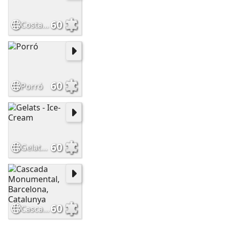
60
Costa Brava, Catalunya
60
Porró
60
Gelats - Ice-Cream
60
Cascada Monumental, Barcelona, Catalunya