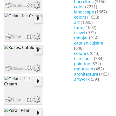
barcelona
(3156)
63
Amanida de Pop - Octopus Salad
color
(2271)
landscape
(1667)
colors
(1658)
art
(1095)
food
(1002)
travel
(972)
60
Gelat - Ice-Cream
menjar
(914)
catalan cuisine
(648)
colours
(643)
transport
(534)
painting
(532)
60
Roses, Catalunya
mountain
(482)
architecture
(463)
artwork
(394)
60
Gelats - Ice-Cream