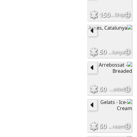
150
Creuer - Cruise Ship
60
Arnes, Catalunya
60
Arrebossat - Breaded
60
Gelats - Ice-Cream