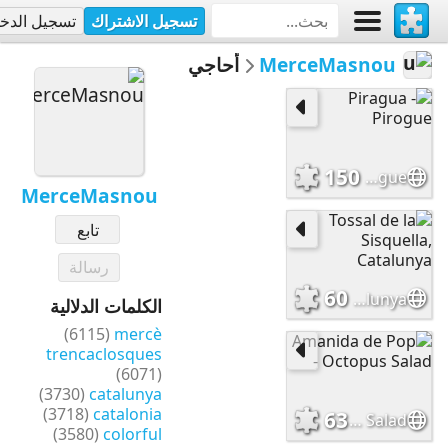
تسجيل الاشتراك
تسجيل الدخ
MerceMasnou
أحاجي
150
Piragua - Pirogue
MerceMasnou
تابع
رسالة
60
Tossal de la Sisquella, Catalunya
الكلمات الدلالية
(6115)
mercè
trencaclosques
(6071)
(3730)
catalunya
(3718)
catalonia
63
Amanida de Pop - Octopus Salad
(3580)
colorful