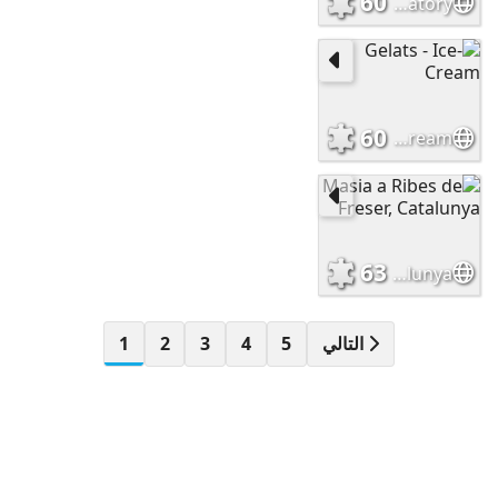
60
Observatori - Observatory
60
Gelats - Ice-Cream
63
Masia a Ribes de Freser, Catalunya
التالي
5
4
3
2
1