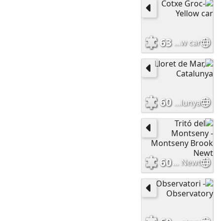
63
Cotxe Groc- Yellow car
60
Lloret de Mar, Catalunya
60
Tritó del Montseny - Montseny Brook Newt