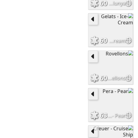
60
Roses, Catalunya
60
Gelats - Ice-Cream
60
Rovellons
63
Pera - Pear