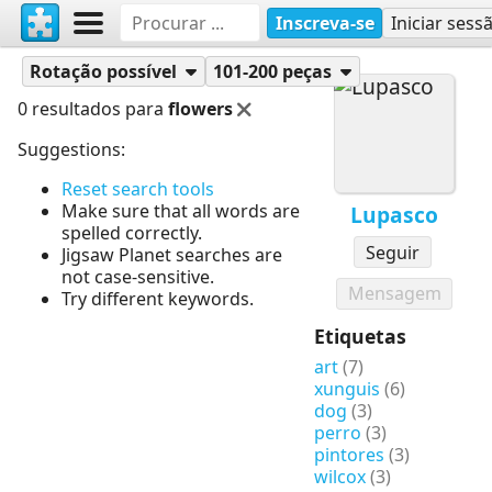
Inscreva-se
Iniciar sess
Quebra-cabeças
Lupasco
Rotação possível
101-200 peças
0 resultados para
flowers
Suggestions:
Reset search tools
Make sure that all words are
Lupasco
spelled correctly.
Seguir
Jigsaw Planet searches are
not case-sensitive.
Mensagem
Try different keywords.
Etiquetas
art
(7)
xunguis
(6)
dog
(3)
perro
(3)
pintores
(3)
wilcox
(3)