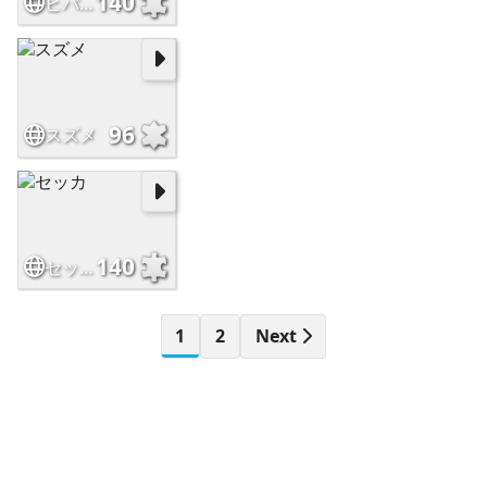
140
ヒバリ
96
スズメ
140
セッカ
1
2
Next