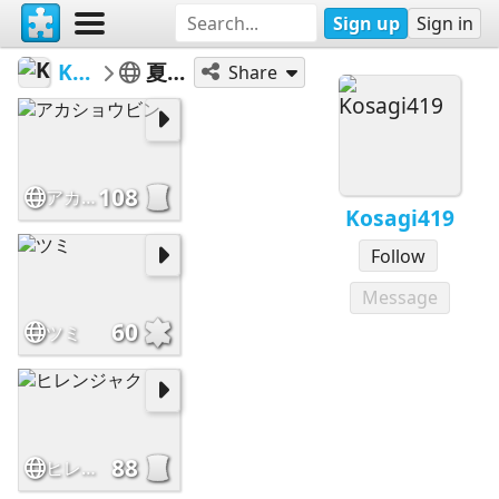
Sign up
Sign in
Kosagi419
夏の鳥たち
Share
108
アカショウビン
Kosagi419
Follow
Message
60
ツミ
88
ヒレンジャク