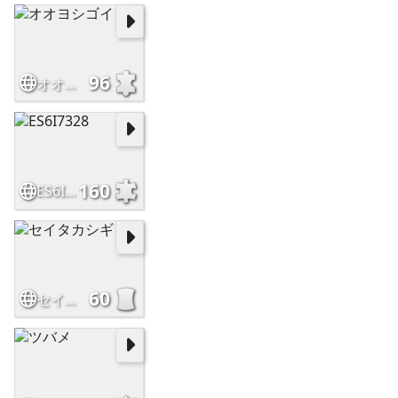
96
オオヨシゴイ
160
ES6I7328
60
セイタカシギ