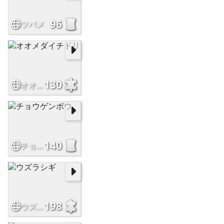
96
ツバメ
130
オオメダイチドリ
140
チョウゲンボウ
198
ウズラシギ