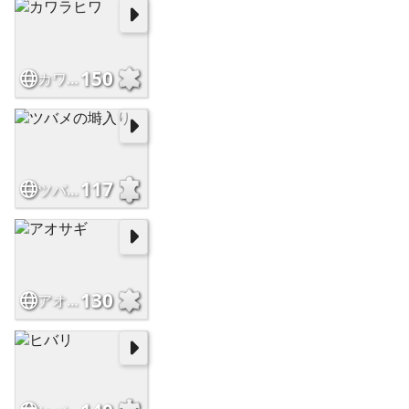
150
カワラヒワ
117
ツバメの塒入り
130
アオサギ