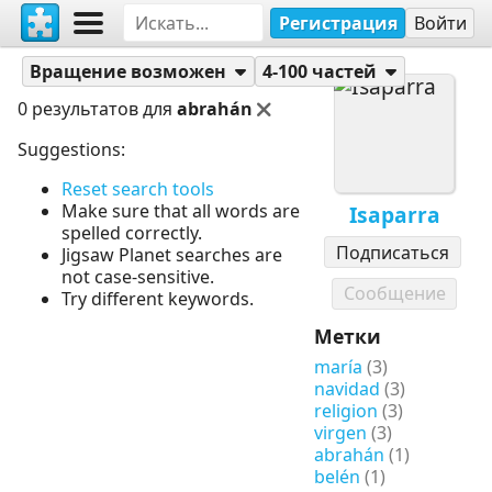
Регистрация
Войти
Пазлы
Isaparra
Вращение возможен
4-100 частей
0 результатов для
abrahán
Suggestions:
Reset search tools
Make sure that all words are
Isaparra
spelled correctly.
Подписаться
Jigsaw Planet searches are
not case-sensitive.
Сообщение
Try different keywords.
Метки
maría
(3)
navidad
(3)
religion
(3)
virgen
(3)
abrahán
(1)
belén
(1)