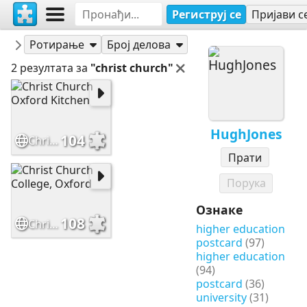
Региструј се
Пријави с
Слагалице
HughJones
Ротирање
Број делова
2 резултата за
"christ church"
HughJones
104
Christ Church Oxford Kitchen
Прати
Порука
Ознаке
108
Christ Church College, Oxford
higher education
postcard
(97)
higher education
(94)
postcard
(36)
university
(31)