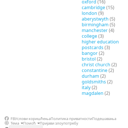
oxford
(16)
cambridge
(15)
london
(9)
aberystwyth
(5)
birmingham
(5)
manchester
(4)
college
(3)
higher education
postcards
(3)
bangor
(2)
bristol
(2)
christ church
(2)
constantine
(2)
durham
(2)
goldsmiths
(2)
italy
(2)
magdalen
(2)
FB
Услови коришћења
Политика приватности
Подешавања
Тема
Помоћ
Пријави злоупотребу