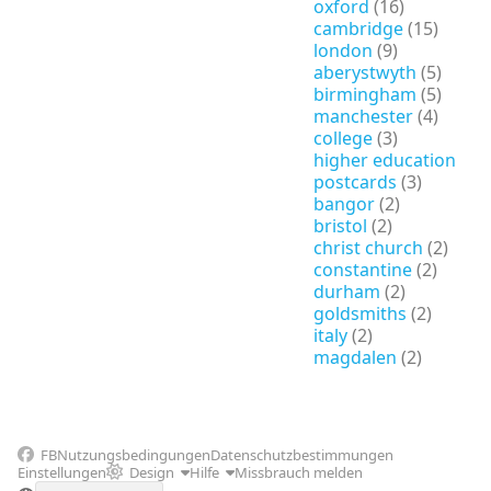
oxford
(16)
cambridge
(15)
london
(9)
aberystwyth
(5)
birmingham
(5)
manchester
(4)
college
(3)
higher education
postcards
(3)
bangor
(2)
bristol
(2)
christ church
(2)
constantine
(2)
durham
(2)
goldsmiths
(2)
italy
(2)
magdalen
(2)
FB
Nutzungsbedingungen
Datenschutzbestimmungen
Einstellungen
Design
Hilfe
Missbrauch melden