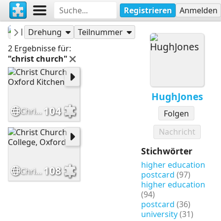
Registrieren
Anmelden
HughJones
Puzzles
Drehung
Teilnummer
2 Ergebnisse für:
"christ church"
HughJones
104
Christ Church Oxford Kitchen
Folgen
Nachricht
Stichwörter
higher education
108
Christ Church College, Oxford
postcard
(97)
higher education
(94)
postcard
(36)
university
(31)