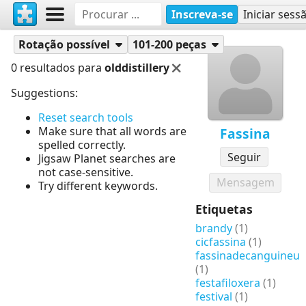
Inscreva-se
Iniciar sess
Quebra-cabeças
Fassina
Rotação possível
101-200 peças
0 resultados para
olddistillery
Suggestions:
Reset search tools
Make sure that all words are
Fassina
spelled correctly.
Seguir
Jigsaw Planet searches are
not case-sensitive.
Mensagem
Try different keywords.
Etiquetas
brandy
(1)
cicfassina
(1)
fassinadecanguineu
(1)
festafiloxera
(1)
festival
(1)