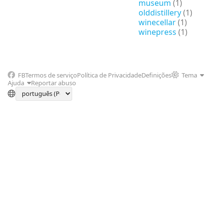
museum
(1)
olddistillery
(1)
winecellar
(1)
winepress
(1)
FB
Termos de serviço
Política de Privacidade
Definições
Tema
Ajuda
Reportar abuso