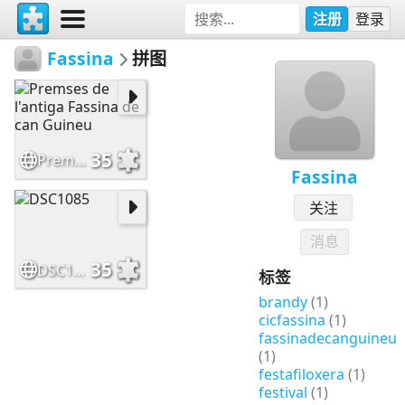
注册
登录
Fassina
拼图
35
Premses de l'antiga Fassina de can Guineu
Fassina
关注
消息
35
DSC1085
标签
brandy
(1)
cicfassina
(1)
fassinadecanguineu
(1)
festafiloxera
(1)
festival
(1)