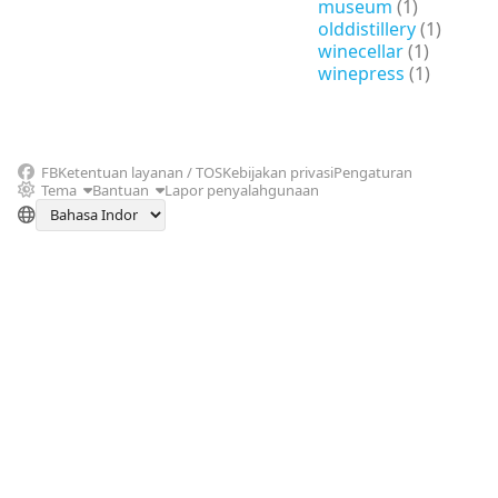
museum
(1)
olddistillery
(1)
winecellar
(1)
winepress
(1)
FB
Ketentuan layanan / TOS
Kebijakan privasi
Pengaturan
Tema
Bantuan
Lapor penyalahgunaan