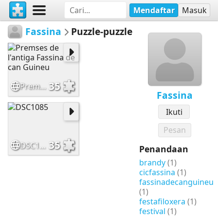
Mendaftar
Masuk
Fassina
Puzzle-puzzle
35
Premses de l'antiga Fassina de can Guineu
Fassina
Ikuti
Pesan
35
DSC1085
Penandaan
brandy
(1)
cicfassina
(1)
fassinadecanguineu
(1)
festafiloxera
(1)
festival
(1)