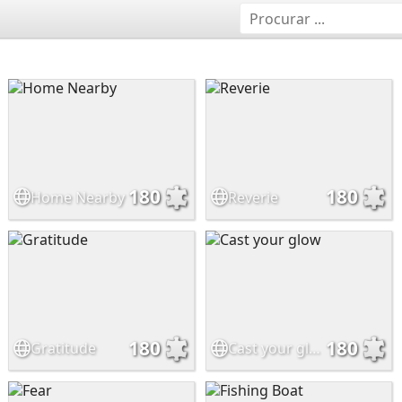
180
180
Home Nearby
Reverie
180
180
Gratitude
Cast your glow