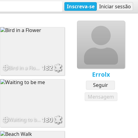
Inscreva-se
Iniciar sessão
182
Bird in a Flower
Errolx
Seguir
Mensagem
180
Waiting to be me