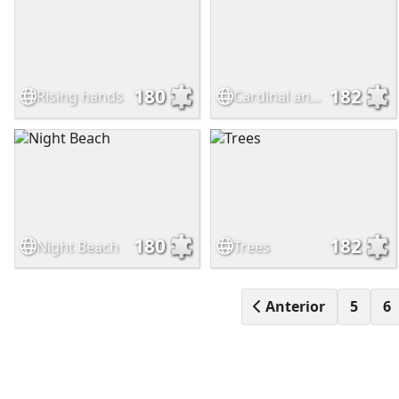
180
182
Rising hands
Cardinal and flower
180
182
Night Beach
Trees
Anterior
5
6