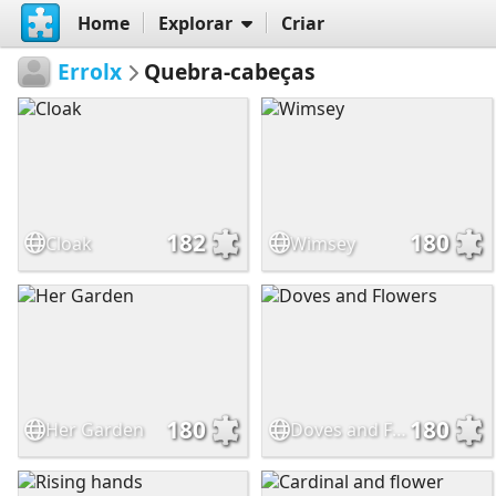
Home
Explorar
Criar
Errolx
Quebra-cabeças
182
180
Cloak
Wimsey
180
180
Her Garden
Doves and Flowers