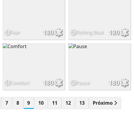
180
180
Fear
Fishing Boat
180
180
Comfort
Pause
7
8
9
10
11
12
13
Próximo