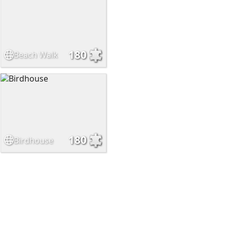
180
Beach Walk
180
Birdhouse