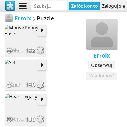
Załóż konto
Zaloguj się
Errolx
Puzzle
182
Mouse Penny Posts
Errolx
Obserwuj
Wiadomość
180
Self
180
Heart Legacy