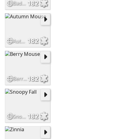
182
Badge Mouse
182
Autumn Mouse
182
Berry Mouse
182
Snoopy Fall