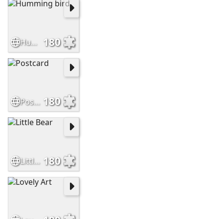
180
Humming bird
180
Postcard
180
Little Bear