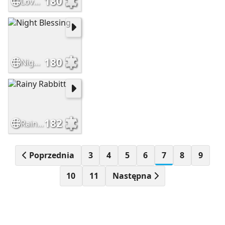
180
Lovely Art
180
Night Blessing
182
Rainy Rabbitt
Poprzednia
3
4
5
6
7
8
9
10
11
Następna