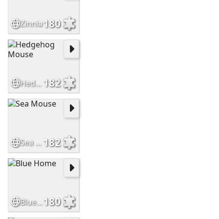
180
Zinnia
182
Hedgehog Mouse
182
Sea Mouse
180
Blue Home