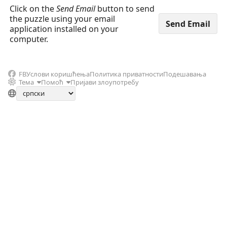
Click on the
Send Email
button to send
the puzzle using your email
application installed on your
computer.
FB
Услови коришћења
Политика приватности
Подешавања
Тема
Помоћ
Пријави злоупотребу