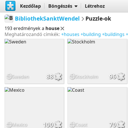
Kezdőlap
Böngészés
Létrehoz
BibliothekSanktWendel
Puzzle-ok
193 eredmények a
house
Meghatározandó címkék:
+houses
+building
+buildings
88
96
Sweden
Stockholm
100
70
Mexico
Coast