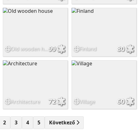
99
80
Old wooden house
Finland
72
60
Architecture
Village
2
3
4
5
Következő