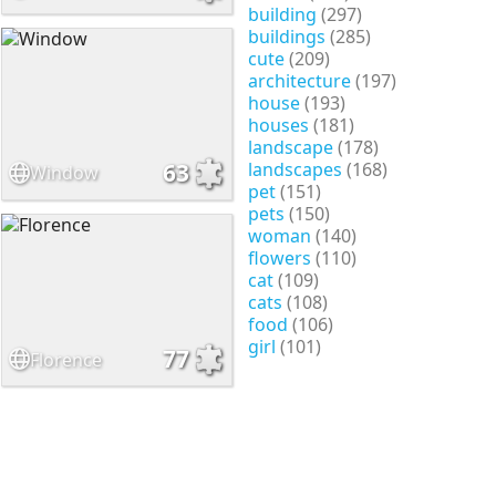
building
(297)
buildings
(285)
cute
(209)
architecture
(197)
house
(193)
houses
(181)
landscape
(178)
landscapes
(168)
63
Window
pet
(151)
pets
(150)
woman
(140)
flowers
(110)
cat
(109)
cats
(108)
food
(106)
girl
(101)
77
Florence