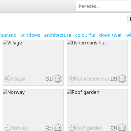
+burano
+windows
+architecture
+colourful
+door
+wall
+w
98
80
Village
Fishermans hut
84
60
Norway
Roof garden