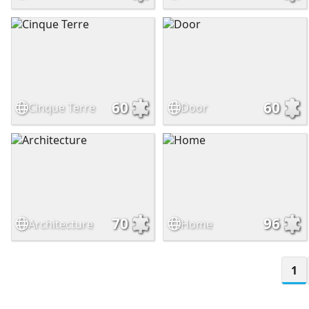
60
60
Cinque Terre
Door
70
96
Architecture
Home
1