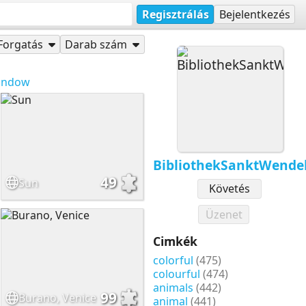
Regisztrálás
Bejelentkezés
Forgatás
Darab szám
indow
BibliothekSanktWende
49
Sun
Követés
Üzenet
Cimkék
colorful
(475)
colourful
(474)
animals
(442)
99
Burano, Venice
animal
(441)