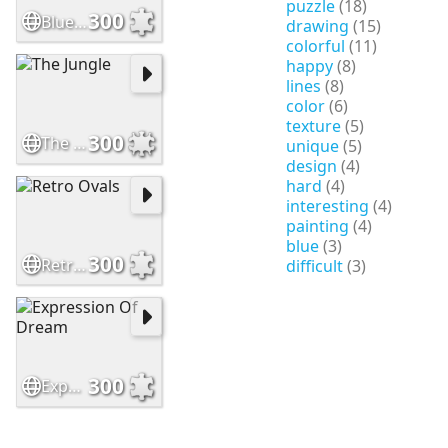
puzzle
(18)
300
Blue Lagoon
drawing
(15)
colorful
(11)
happy
(8)
lines
(8)
color
(6)
texture
(5)
300
The Jungle
unique
(5)
design
(4)
hard
(4)
interesting
(4)
painting
(4)
blue
(3)
300
Retro Ovals
difficult
(3)
300
Expression Of Dream