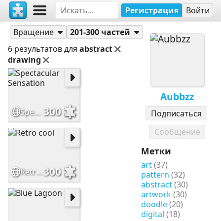
Регистрация
Войти
Пазлы
Aubbzz
Вращение
201-300 частей
6 результатов для
abstract
drawing
Aubbzz
300
Spectacular Sensation
Подписаться
Сообщение
Метки
art
(37)
300
Retro cool
pattern
(32)
abstract
(30)
artwork
(30)
doodle
(20)
digital
(18)