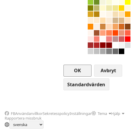
Avbryt
FB
Användarvillkor
Sekretesspolicy
Inställningar
Tema
Hjälp
Rapportera missbruk