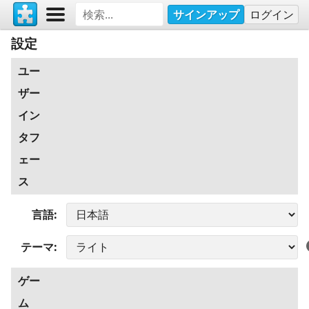
サインアップ
ログイン
設定
ユー
ザー
イン
タフ
ェー
ス
言語
テーマ
ゲー
ム