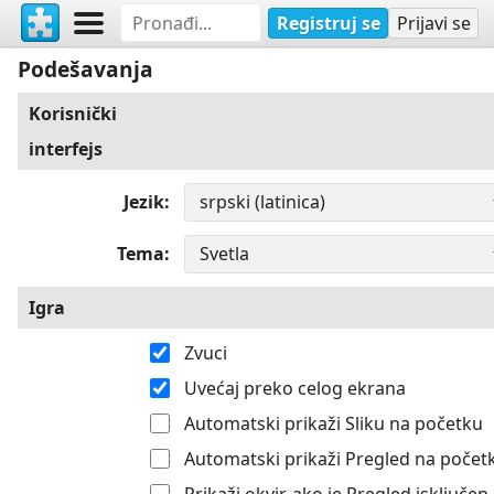
Registruj se
Prijavi se
Podešavanja
Korisnički
interfejs
Jezik
Tema
Igra
Zvuci
Uvećaj preko celog ekrana
Automatski prikaži Sliku na početku
Automatski prikaži Pregled na počet
Prikaži okvir, ako je Pregled isključen