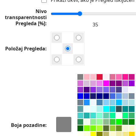
Nivo
transparentnosti
Pregleda [%]
Položaj Pregleda
Boja pozadine