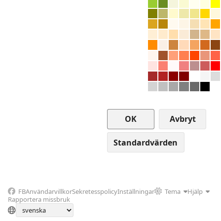
Avbryt
FB
Användarvillkor
Sekretesspolicy
Inställningar
Tema
Hjälp
Rapportera missbruk