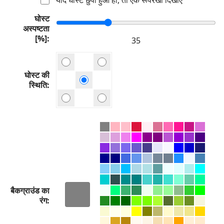
घोस्ट
अस्पष्टता
[%]
घोस्ट की
स्थिति
बैकग्राउंड का
रंग