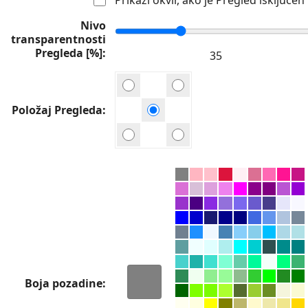
Nivo
transparentnosti
Pregleda [%]
Položaj Pregleda
Boja pozadine