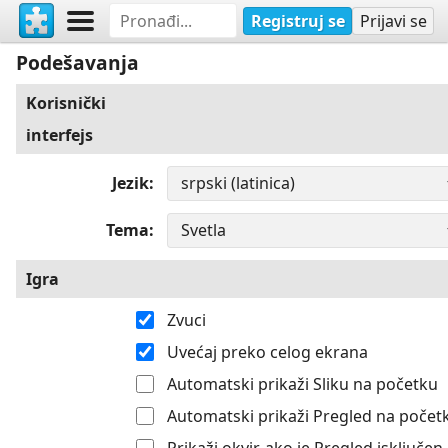
Registruj se
Prijavi se
Podešavanja
Korisnički
interfejs
Jezik
Tema
Igra
Zvuci
Uvećaj preko celog ekrana
Automatski prikaži Sliku na početku
Automatski prikaži Pregled na počet
Prikaži okvir, ako je Pregled isključen