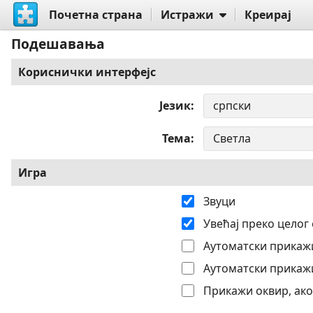
Почетна страна
Истражи
Креирај
Подешавања
Кориснички интерфејс
Језик
Тема
Игра
Звуци
Увећај преко целог
Аутоматски прикажи
Аутоматски прикажи
Прикажи оквир, ако