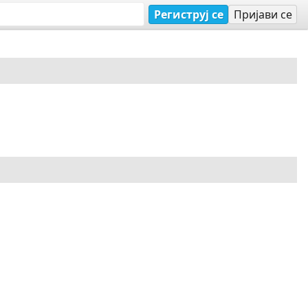
Региструј се
Пријави се