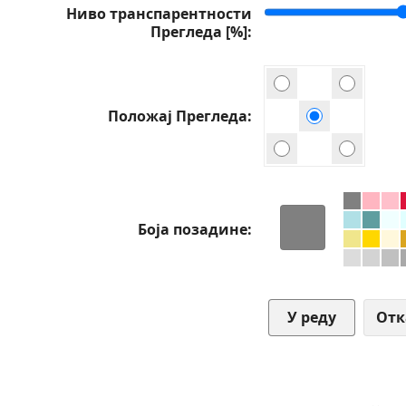
Ниво транспарентности
Прегледа [%]
Положај Прегледа
Боја позадине
От