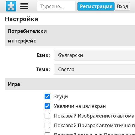
Регистрация
Вход
Настройки
Потребителски
интерфейс
Език
Тема
Игра
Звуци
Увеличи на цял екран
Показвай Изображението автома
Показвай Призрак автоматично п
Показвай рамка, ако Призрак е ск