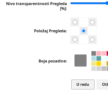
Nivo transparentnosti Pregleda
[%]
Položaj Pregleda
Boja pozadine
Ot