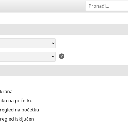
ekrana
liku na početku
Pregled na početku
Pregled isključen