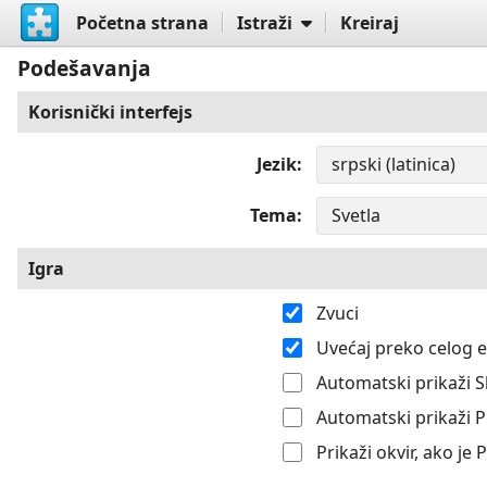
Početna strana
Istraži
Kreiraj
Podešavanja
Korisnički interfejs
Jezik
Tema
Igra
Zvuci
Uvećaj preko celog 
Automatski prikaži S
Automatski prikaži 
Prikaži okvir, ako je 