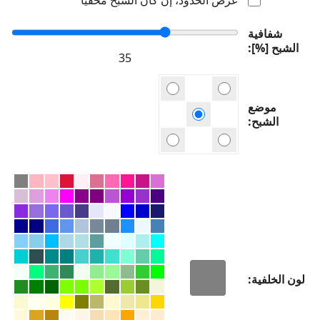
شفافية
الشبح [%]
موضع
الشبح
لون الخلفية