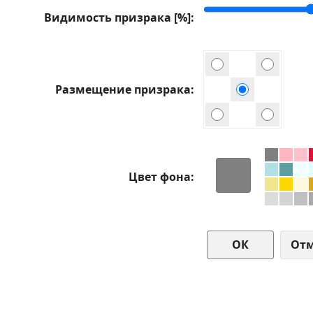
Видимость призрака [%]
Размещение призрака
Цвет фона
От