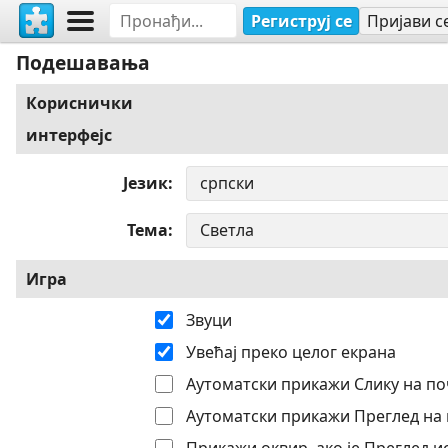
Региструј се
Пријави с
Подешавања
Кориснички
интерфејс
Језик
Тема
Игра
Звуци
Увећај преко целог екрана
Аутоматски прикажи Слику на по
Аутоматски прикажи Преглед на 
Прикажи оквир, ако је Преглед 