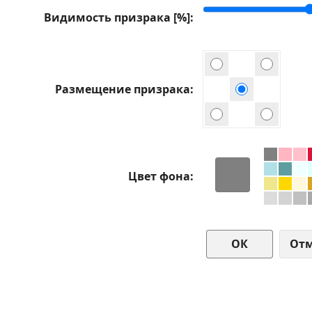
Видимость призрака [%]
Размещение призрака
Цвет фона
От