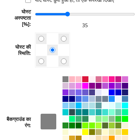
घोस्ट
अस्पष्टता
[%]
घोस्ट की
स्थिति
बैकग्राउंड का
रंग