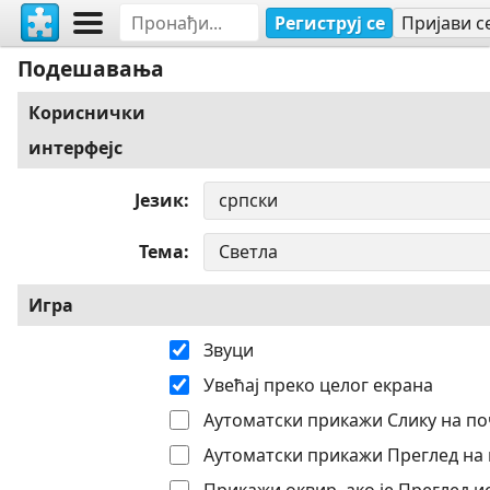
Региструј се
Пријави с
Подешавања
Кориснички
интерфејс
Језик
Тема
Игра
Звуци
Увећај преко целог екрана
Аутоматски прикажи Слику на по
Аутоматски прикажи Преглед на 
Прикажи оквир, ако је Преглед 