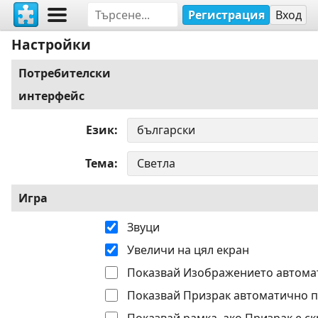
Регистрация
Вход
Настройки
Потребителски
интерфейс
Език
Тема
Игра
Звуци
Увеличи на цял екран
Показвай Изображението автома
Показвай Призрак автоматично п
Показвай рамка, ако Призрак е ск