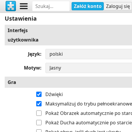
Załóż konto
Zaloguj się
Ustawienia
Interfejs
użytkownika
Język
Motyw
Gra
Dźwięki
Maksymalizuj do trybu pełnoekranow
Pokaż Obrazek automatycznie po starc
Pokaż Ducha automatycznie po starcie
Pokaż obrys, jeśli duch jest ukryty