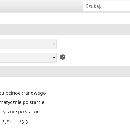
ybu pełnoekranowego
atycznie po starcie
ycznie po starcie
ch jest ukryty