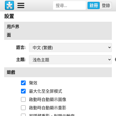
註冊
登錄
設置
用戶界
面
語言
主題
遊戲
聲效
最大化至全屏模式
啟動時自動顯示圖像
啟動時自動顯示重影
若隱藏重影，則顯示輪廓