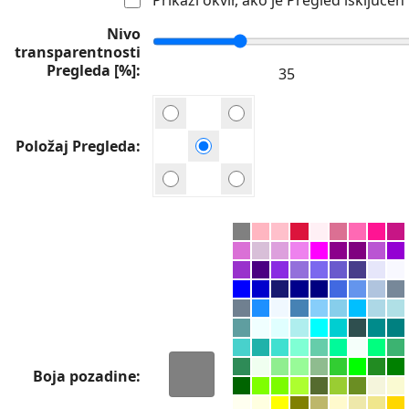
Nivo
transparentnosti
Pregleda [%]
Položaj Pregleda
Boja pozadine