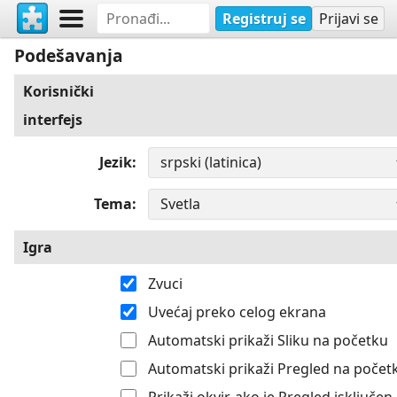
Registruj se
Prijavi se
Podešavanja
Korisnički
interfejs
Jezik
Tema
Igra
Zvuci
Uvećaj preko celog ekrana
Automatski prikaži Sliku na početku
Automatski prikaži Pregled na počet
Prikaži okvir, ako je Pregled isključen