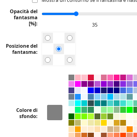
Opacità del
fantasma
[%]
Posizione del
fantasma
Colore di
sfondo