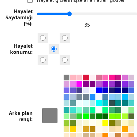
Hayalet
Saydamlığı
[%]
Hayalet
konumu
Arka plan
rengi