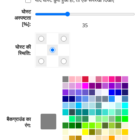
घोस्ट
अस्पष्टता
[%]
घोस्ट की
स्थिति
बैकग्राउंड का
रंग