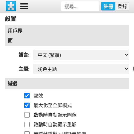
註冊
登錄
設置
用戶界
面
語言
主題
遊戲
聲效
最大化至全屏模式
啟動時自動顯示圖像
啟動時自動顯示重影
若隱藏重影，則顯示輪廓