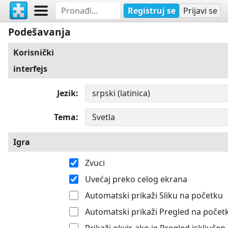
Registruj se
Prijavi se
Podešavanja
Korisnički
interfejs
Jezik
Tema
Igra
Zvuci
Uvećaj preko celog ekrana
Automatski prikaži Sliku na početku
Automatski prikaži Pregled na počet
Prikaži okvir, ako je Pregled isključen