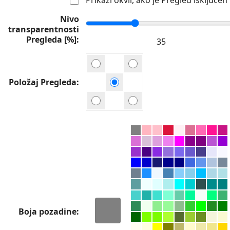
Nivo
transparentnosti
Pregleda [%]
Položaj Pregleda
Boja pozadine