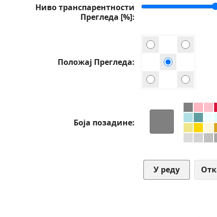
Ниво транспарентности
Прегледа [%]
Положај Прегледа
Боја позадине
От