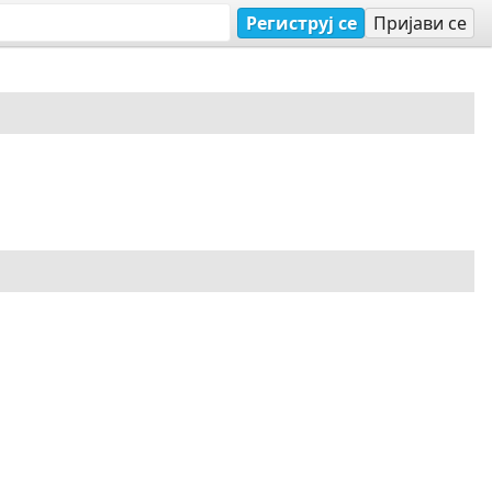
Региструј се
Пријави се