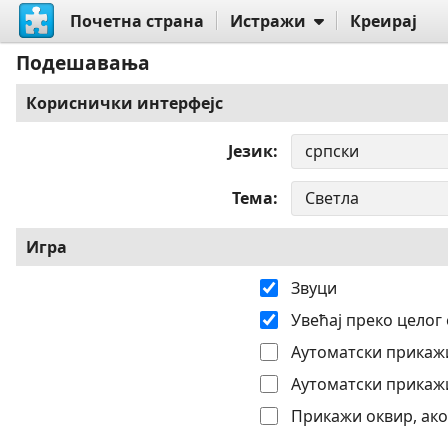
Почетна страна
Истражи
Креирај
Подешавања
Кориснички интерфејс
Језик
Тема
Игра
Звуци
Увећај преко целог
Аутоматски прикажи
Аутоматски прикажи
Прикажи оквир, ако