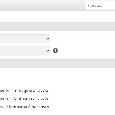
nte l'immagine all'avvio
te il fantasma all'avvio
se il fantasma è nascosto