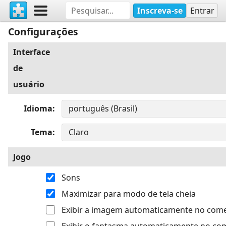
Inscreva-se
Entrar
Configurações
Interface
de
usuário
Idioma
Tema
Jogo
Sons
Maximizar para modo de tela cheia
Exibir a imagem automaticamente no com
Exibir o fantasma automaticamente no co