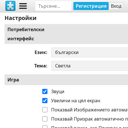
Регистрация
Вход
Настройки
Потребителски
интерфейс
Език
Тема
Игра
Звуци
Увеличи на цял екран
Показвай Изображението автома
Показвай Призрак автоматично п
Показвай рамка, ако Призрак е ск