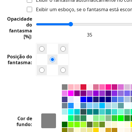
Exibir um esboço, se o fantasma está esco
Opacidade
do
fantasma
[%]
Posição do
fantasma
Cor de
fundo