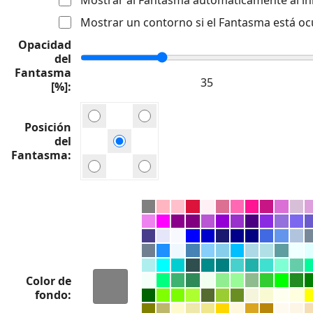
Mostrar un contorno si el Fantasma está oc
Opacidad
del
Fantasma
[%]
Posición
del
Fantasma
Color de
fondo