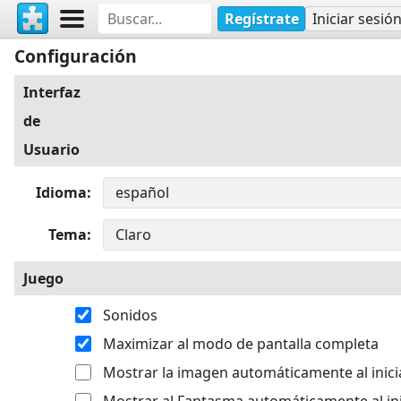
Regístrate
Iniciar sesió
Configuración
Interfaz
de
Usuario
Idioma
Tema
Juego
Sonidos
Maximizar al modo de pantalla completa
Mostrar la imagen automáticamente al inici
Mostrar al Fantasma automáticamente al ini